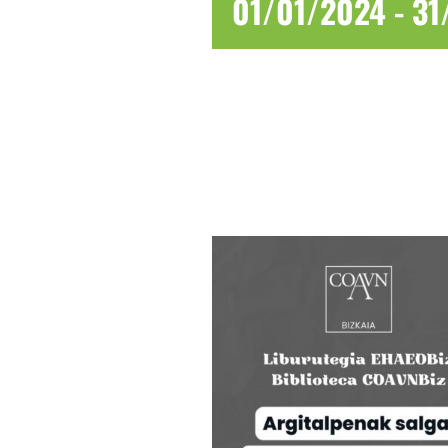
01/01/2024
-
31