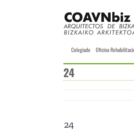
Skip
to
content
Buscar:
Colegiado
Oficina Rehabilitac
24
24