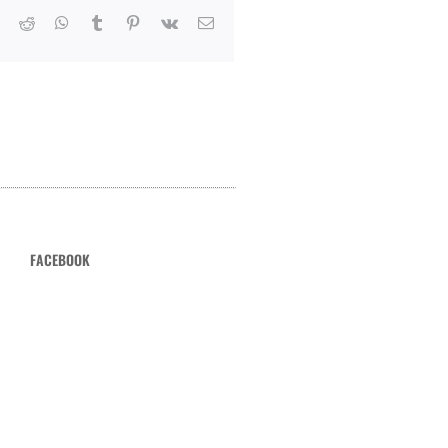
er
LinkedIn
Reddit
Whatsapp
Tumblr
Pinterest
Vk
Email
FACEBOOK