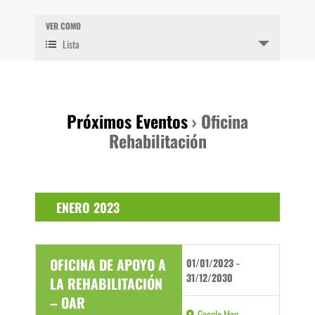
búsqueda
VER COMO
Navegación
y
Lista
vistas
de
de
vistas
Eventos
de
Evento
Próximos Eventos
› Oficina
Rehabilitación
ENERO 2023
OFICINA DE APOYO A
01/01/2023
-
31/12/2030
LA REHABILITACIÓN
– OAR
Google Map