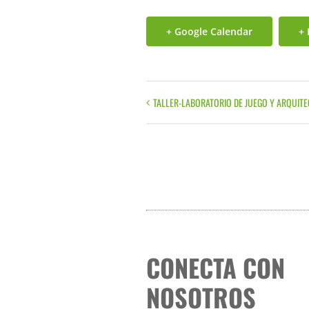
+ Google Calendar
+ 
TALLER-LABORATORIO DE JUEGO Y ARQUITE
Evento
Navegación
CONECTA CON
NOSOTROS