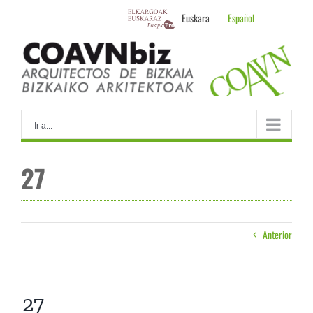
Skip
Euskara
Español
to
content
Ir a...
27
Anterior
27