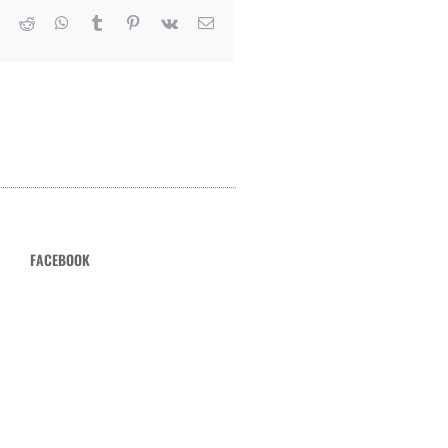
er
LinkedIn
Reddit
Whatsapp
Tumblr
Pinterest
Vk
Email
FACEBOOK