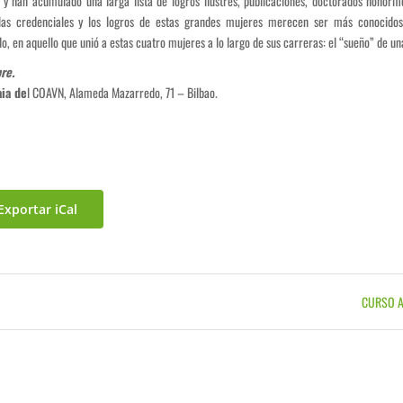
a, y han acumulado una larga lista de logros ilustres, publicaciones, doctorados honoríf
las credenciales y los logros de estas grandes mujeres merecen ser más conocidos
o, en aquello que unió a estas cuatro mujeres a lo largo de sus carreras: el “sueño” de 
re.
aia de
l COAVN, Alameda Mazarredo, 71 – Bilbao.
Exportar iCal
CURSO A