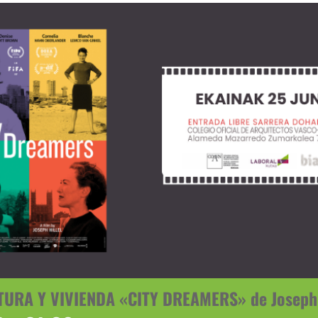
URA Y VIVIENDA «CITY DREAMERS» de Joseph 