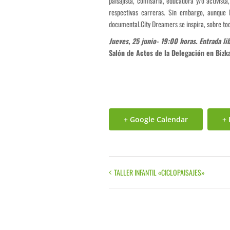
paisajista, comisaria, educadora y/o activist
respectivas carreras. Sin embargo, aunque 
documental.City Dreamers se inspira, sobre tod
Jueves, 25 junio- 19:00 horas. Entrada lib
Salón de Actos de la Delegación en Bizk
+ Google Calendar
+ 
TALLER INFANTIL «CICLOPAISAJES»
Evento
Navegación