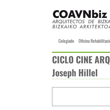
Skip
to
content
Buscar:
Colegiado
Oficina Rehabilitac
CICLO CINE AR
Joseph Hillel