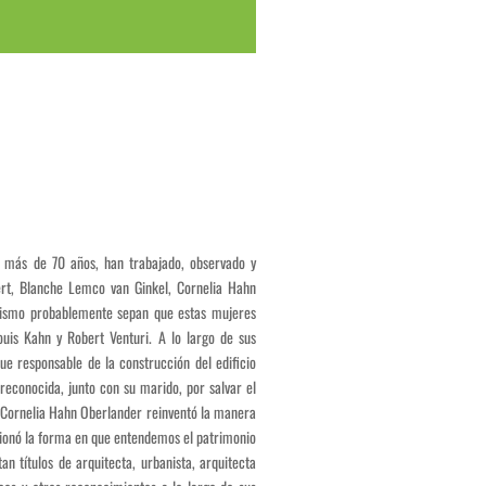
e más de 70 años, han trabajado, observado y
rt, Blanche Lemco van Ginkel, Cornelia Hahn
anismo probablemente sepan que estas mujeres
ouis Kahn y Robert Venturi. A lo largo de sus
ue responsable de la construcción del edificio
econocida, junto con su marido, por salvar el
e, Cornelia Hahn Oberlander reinventó la manera
cionó la forma en que entendemos el patrimonio
n títulos de arquitecta, urbanista, arquitecta