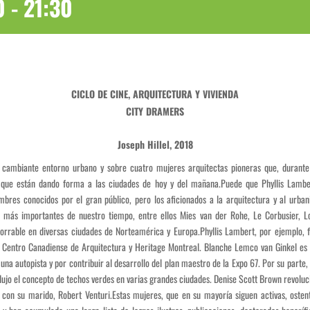
0
-
21:30
CICLO DE CINE, ARQUITECTURA Y VIVIENDA
CITY DRAMERS
Joseph Hillel, 2018
 cambiante entorno urbano y sobre cuatro mujeres arquitectas pioneras que, durant
s que están dando forma a las ciudades de hoy y del mañana.Puede que Phyllis Lambe
bres conocidos por el gran público, pero los aficionados a la arquitectura y al urb
s más importantes de nuestro tiempo, entre ellos Mies van der Rohe, Le Corbusier, L
orrable en diversas ciudades de Norteamérica y Europa.Phyllis Lambert, por ejemplo, f
entro Canadiense de Arquitectura y Heritage Montreal. Blanche Lemco van Ginkel es r
 una autopista y por contribuir al desarrollo del plan maestro de la Expo 67. Por su part
odujo el concepto de techos verdes en varias grandes ciudades. Denise Scott Brown revolu
on su marido, Robert Venturi.Estas mujeres, que en su mayoría siguen activas, ostenta