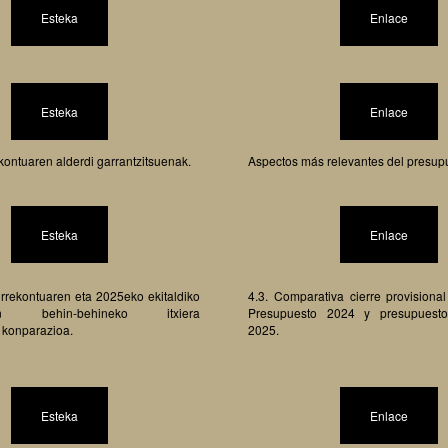
Esteka
Enlace
Esteka
Enlace
ontuaren alderdi garrantzitsuenak.
Aspectos más relevantes del presup
Esteka
Enlace
rrekontuaren eta 2025eko ekitaldiko
4.3. Comparativa cierre provisional
aren behin-behineko itxiera
Presupuesto 2024 y presupuesto 
 konparazioa.
2025.
Esteka
Enlace