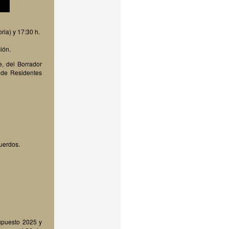
ria) y 17:30 h.
ión.
e, del Borrador
 de Residentes
cuerdos.
supuesto 2025 y