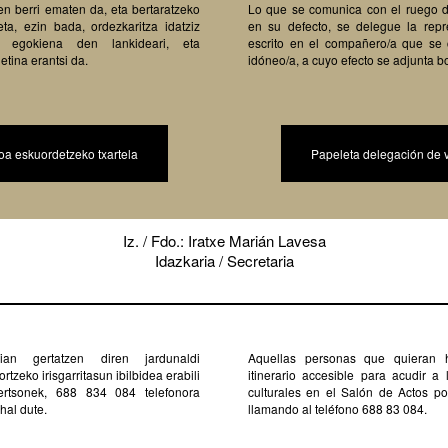
en berri ematen da, eta bertaratzeko
Lo que se comunica con el ruego de
ta, ezin bada, ordezkaritza idatziz
en su defecto, se delegue la repr
o egokiena den lankideari, eta
escrito en el compañero/a que se
etina erantsi da.
idóneo/a, a cuyo efecto se adjunta bo
oa eskuordetzeko txartela
Papeleta delegación de 
Iz. / Fdo.: Iratxe Marián Lavesa
Idazkaria / Secretaria
ian gertatzen diren jardunaldi
Aquellas personas que quieran 
ortzeko irisgarritasun ibilbidea erabili
itinerario accesible para acudir a 
ertsonek, 688 834 084 telefonora
culturales en el Salón de Actos pod
hal dute.
llamando al teléfono 688 83 084.