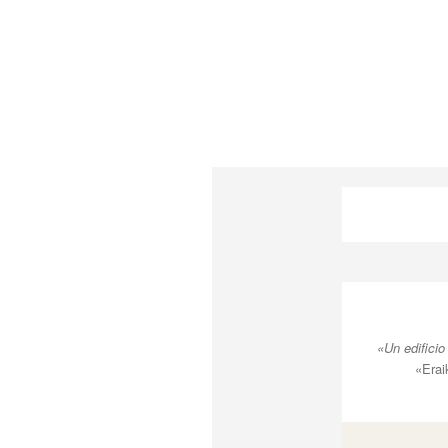
«Un edificio
«Erai