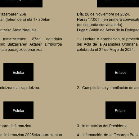
o azaroaren 26a
Día:
26 de Noviembre de 2024.
an (lehen deia) eta 17:30etan
Hora:
17:00 h. (en primera convocato
.
(en segunda convocatoria).
itzako Areto Nagusia.
Lugar:
Salón de Actos de la Delegac
 maiatzarenen 27an egindako
1.- Lectura y aprobación, si proced
iko Batzarraren Aktaren zirriborroa
del Acta de la Asamblea Ordinaria
 hala badagokio, onartzea.
celebrada el 27 de Mayo de 2024.
Esteka
Enlace
etetzea eta izapidetzea.
2.- Cumplimiento y tramitación de a
Esteka
Enlace
ruaren informazioa.
3.- Información del Presidente.
ren informazioa.2025eko aurrekontua
4.- Información de la Tesorera.Pre