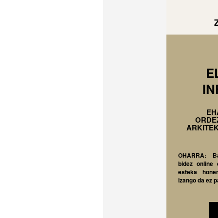
E
I
EH
ORDEZ
ARKITE
OHARRA: Bat
bidez online 
esteka honen
izango da ez p