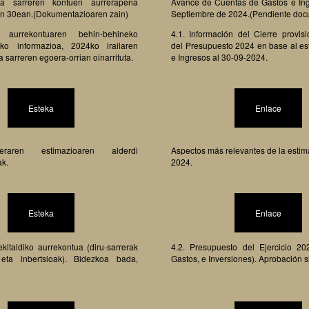
a sarreren kontuen aurrerapena
Avance de Cuentas de Gastos e Ing
en 30ean.(Dokumentazioaren zain)
Septiembre de 2024.(Pendiente doc
 aurrekontuaren behin-behineko
4.1. Información del Cierre provisi
uzko informazioa, 2024ko irailaren
del Presupuesto 2024 en base al es
 sarreren egoera-orrian oinarrituta.
e Ingresos al 30-09-2024.
Esteka
Enlace
eraren estimazioaren alderdi
Aspectos más relevantes de la estima
ak.
2024.
Esteka
Enlace
kitaldiko aurrekontua (diru-sarrerak
4.2. Presupuesto del Ejercicio 20
eta inbertsioak). Bidezkoa bada,
Gastos, e Inversiones). Aprobación s