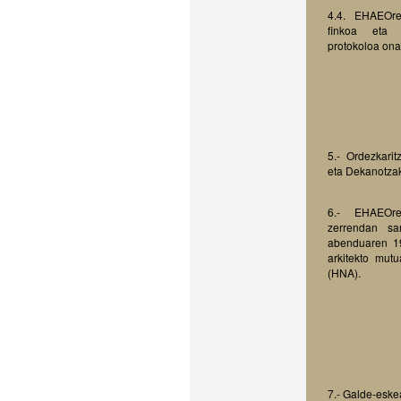
4.4. EHAEOre
finkoa eta 
protokoloa ona
5.- Ordezkarit
eta Dekanotzak
6.- EHAEOre
zerrendan sa
abenduaren 19
arkitekto mut
(HNA).
7.- Galde-eske