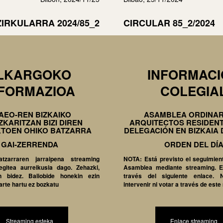
ZIRKULARRA 2024/85_2
CIRCULAR 85_2/2024
LKARGOKO
INFORMAC
NFORMAZIOA
COLEGIA
AEO-REN BIZKAIKO
ASAMBLEA ORDINAR
KARITZAN BIZI DIREN
ARQUITECTOS RESIDENT
KTOEN OHIKO BATZARRA
DELEGACIÓN EN BIZKAIA 
GAI-ZERRENDA
ORDEN DEL DÍ
zarraren jarraipena streaming
NOTA: Está previsto el seguimient
egitea aurreikusia dago. Zehazki,
Asamblea mediante streaming. E
 bidez. Baliobide honekin ezin
través del siguiente enlace.
arte hartu ez bozkatu
intervenir ni votar a través de este
Streaming esteka
Enlace streaming