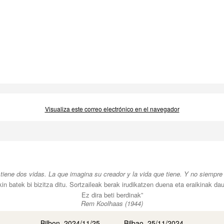
Visualiza este correo electrónico en el navegador
 tiene dos vidas. La que imagina su creador y la vida que tiene. Y no siempre
kin batek bi bizitza ditu. Sortzaileak berak irudikatzen duena eta eraikinak da
Ez dira beti berdinak”
Rem Koolhaas (1944)
Bilbon, 2024/11/25
Bilbao, 25/11/2024