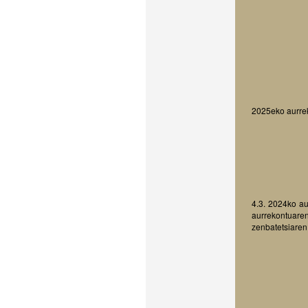
2025eko aurrek
4.3. 2024ko au
aurrekontu
zenbatetsiaren