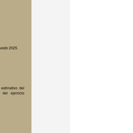
uesto 2025.
 estimativo del
del ejercicio