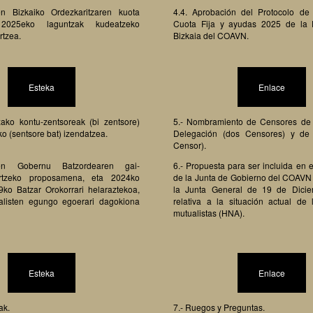
n Bizkaiko Ordezkaritzaren kuota
4.4. Aprobación del Protocolo de
2025eko laguntzak kudeatzeko
Cuota Fija y ayudas 2025 de la 
rtzea.
Bizkaia del COAVN.
Esteka
Enlace
zako kontu-zentsoreak (bi zentsore)
5.- Nombramiento de Censores de
o (sentsore bat) izendatzea.
Delegación (dos Censores) y de
Censor).
n Gobernu Batzordearen gai-
6.- Propuesta para ser incluida en e
rtzeko proposamena, eta 2024ko
de la Junta de Gobierno del COAVN 
ko Batzar Orokorrari helaraztekoa,
la Junta General de 19 de Dici
ualisten egungo egoerari dagokiona
relativa a la situación actual de 
mutualistas (HNA).
Esteka
Enlace
ak.
7.- Ruegos y Preguntas.