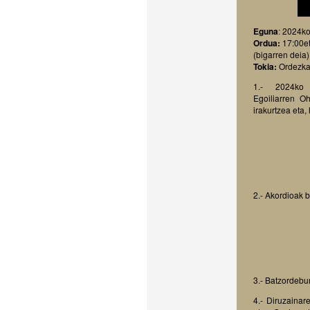
Eguna
: 2024k
Ordua:
17:00et
(bigarren deia)
Tokia:
Ordezkar
1.- 2024ko
Egoiliarren Oh
irakurtzea eta,
2.- Akordioak b
3.- Batzordebu
4.- Diruzaina