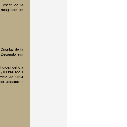
 Gestión de la
Delegación en
 Cuentas de la
 Decanato (un
l orden del día
y su traslado a
embre de 2024
los arquitectos