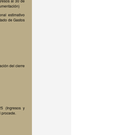
resos al 30 de
umentación)
onal estimativo
tado de Gastos
ción del cierre
25 (Ingresos y
i procede.