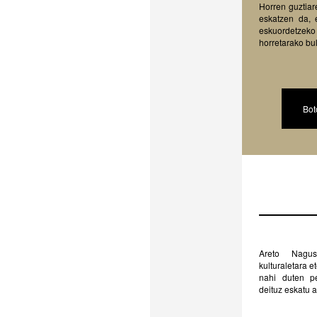
Horren guztiar
eskatzen da, e
eskuordetzek
horretarako bul
Bot
Areto Nagus
kulturaletara et
nahi duten p
deituz eskatu a