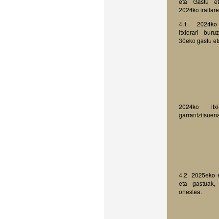
eta Gastu et
2024ko irailar
4.1. 2024ko
itxierari bur
30eko gastu eta
2024ko itxi
garrantzitsuen
4.2. 2025eko e
eta gastuak, 
onestea.