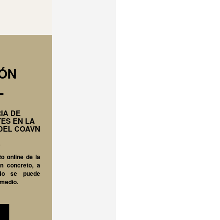
IÓN
L
IA DE
ES EN LA
DEL COAVN
A
o online de la
n concreto, a
 No se puede
 medio.