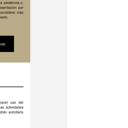
 asistencia o,
esentación por
 considere más
letín.
voto
hacer uso del
las actividades
rán solicitarlo