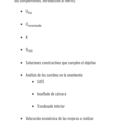
sus complementos, introducción al therm):
U
lim
U
recomenda
K
Q
100
Soluciones constructivas que cumplen el objetivo
Análisis de los cambios en la envolvente:
SATE
Insuflado de cámara
Trasdosado interior
Valoración económica de las mejoras a realizar