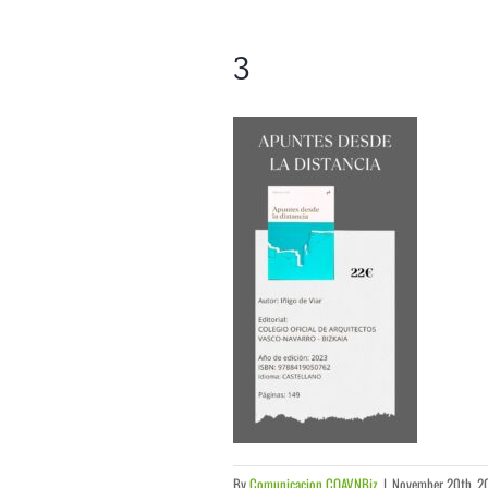
3
By
Comunicacion COAVNBiz
|
November 20th, 2