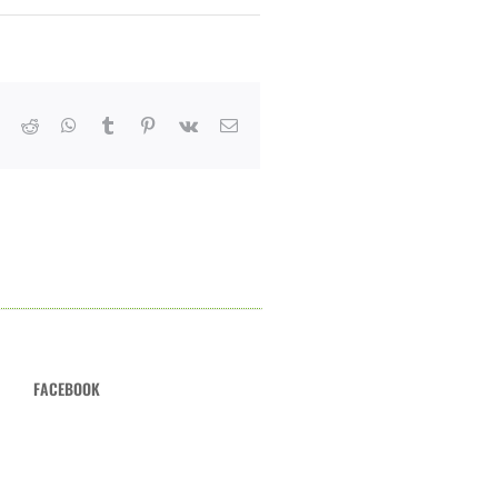
er
LinkedIn
Reddit
Whatsapp
Tumblr
Pinterest
Vk
Email
FACEBOOK