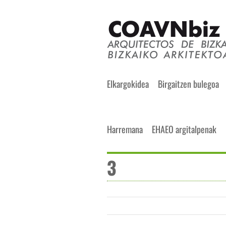
Skip
to
content
Search
Elkargokidea
Birgaitzen bulegoa
for:
Harremana
EHAEO argitalpenak
3