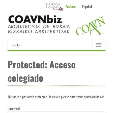
Skip
Euskara
Español
to
content
Go to...
Protected: Acceso
colegiado
This post is password protected. To view it please enter your password below:
Password: