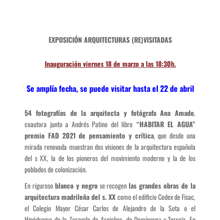
EXPOSICIÓN ARQUITECTURAS (RE)VISITADAS
Inauguración viernes 18 de marzo a las 18:30h.
Se amplía fecha, se puede visitar hasta el 22 de abril
54 fotografías de la arquitecta y fotógrafa Ana Amado
,
coautora junto a Andrés Patino del libro
“HABITAR EL AGUA”
premio FAD 2021 de pensamiento y crítica
, que desde una
mirada renovada muestran dos visiones de la arquitectura española
del s XX, la de los pioneros del movimiento moderno y la de los
poblados de colonización.
En riguroso
blanco y negro
se recogen
las grandes obras de la
arquitectura madrileña del s. XX
como el edificio Cedex de Fisac,
el Colegio Mayor César Carlos de Alejandro de la Sota o el
Hipódromo de la Zarzuela de Arniches, de Domínguez y Torroja. En