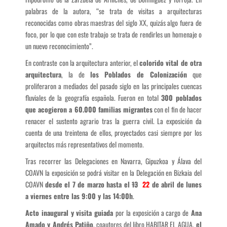
palabras de la autora, “se trata de visitas a arquitecturas
reconocidas como obras maestras del siglo XX, quizás algo fuera de
foco, por lo que con este trabajo se trata de rendirles un homenaje o
un nuevo reconocimiento”.
En contraste con la arquitectura anterior, el
colorido vital de otra
arquitectura
, la de
los Poblados de Colonización
que
proliferaron a mediados del pasado siglo en las principales cuencas
fluviales de la geografía española. Fueron en total
300 poblados
que acogieron a 60.000 familias migrantes
con el fin de hacer
renacer el sustento agrario tras la guerra civil. La exposición da
cuenta de una treintena de ellos, proyectados casi siempre por los
arquitectos más representativos del momento.
Tras recorrer las Delegaciones en Navarra, Gipuzkoa y Álava del
COAVN la exposición se podrá visitar en la Delegación en Bizkaia del
COAVN
desde el 7 de marzo hasta el
13
22
de abril de lunes
a viernes entre las 9:00 y las 14:00h
.
Acto inaugural y visita guiada
por la exposición a cargo de
Ana
Amado y Andrés Patiño
, coautores del libro HABITAR EL AGUA,
el