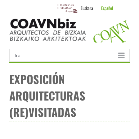
Skip
Euskara
Español
to
content
Ir a...
EXPOSICIÓN
ARQUITECTURAS
(RE)VISITADAS