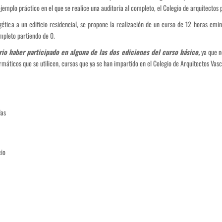
 ejemplo práctico en el que se realice una auditoria al completo, el Colegio de arquitecto
rgética a un edificio residencial, se propone la realización de un curso de 12 horas em
mpleto partiendo de 0.
rio haber participado en alguna de las dos ediciones del curso básico,
ya que no
rmáticos que se utilicen, cursos que ya se han impartido en el Colegio de Arquitectos Vas
das
cio