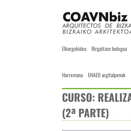
Skip
to
content
Search
Elkargokidea
Birgaitzen bulegoa
for:
Harremana
EHAEO argitalpenak
CURSO: REALIZA
(2ª PARTE)