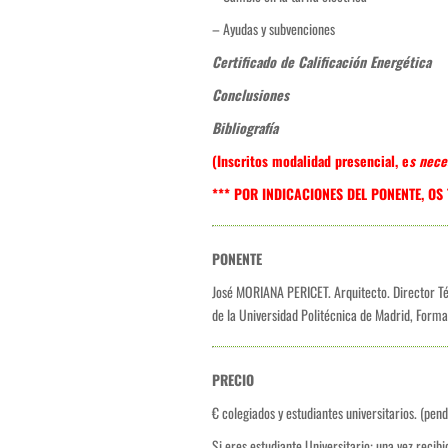
– Ayudas y subvenciones
Certificado de Calificación Energética
Conclusiones
Bibliografía
(Inscritos modalidad presencial, e
s nece
*** POR INDICACIONES DEL PONENTE, O
PONENTE
José MORIANA PERICET. Arquitecto. Director Té
de la Universidad Politécnica de Madrid, Formad
PRECIO
€ colegiados y estudiantes universitarios. (pen
Si eres estudiante Universitario: una vez recib