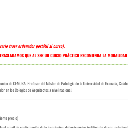
sario traer ordenador
portátil
al curso).
S TRASLADAMOS QUE AL SER UN CURSO PRÁCTICO RECOMIENDA LA MODALIDAD 
cnico de CEMOSA, Profesor del Máster de Patología de la Universidad de Granada, Colabo
or en los Colegios de Arquitectos a nivel nacional.
diente precio)
ido el email de confirmación de la inscripción, deberás enviar justificante de ser estudiant