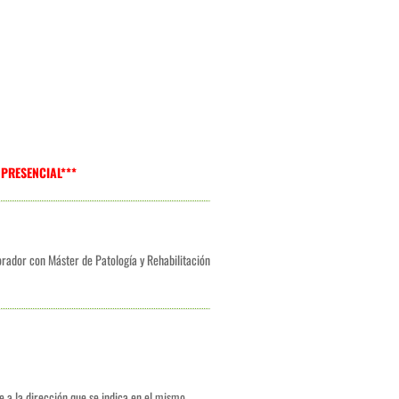
PRESENCIAL***
rador con Máster de Patología y Rehabilitación
e a la dirección que se indica en el mismo,