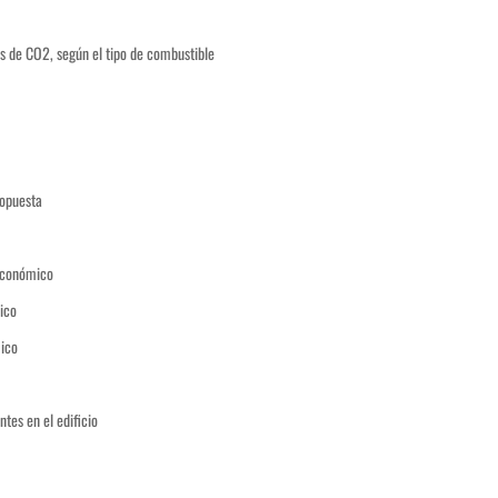
es de CO2, según el tipo de combustible
ropuesta
 económico
ico
ico
ntes en el edificio