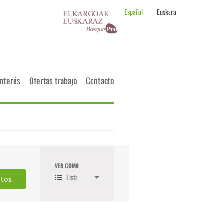
Español
Euskara
interés
Ofertas trabajo
Contacto
VER COMO
Navegación
Lista
de
vistas
de