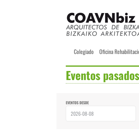
Skip
to
content
Buscar:
Colegiado
Oficina Rehabilitac
Eventos pasado
Navegación
de
EVENTOS DESDE
búsqueda
y
Búsqueda
vistas
de
de