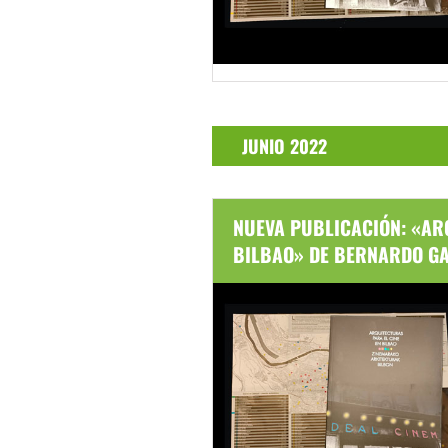
JUNIO 2022
NUEVA PUBLICACIÓN: «AR
BILBAO» DE BERNARDO GA