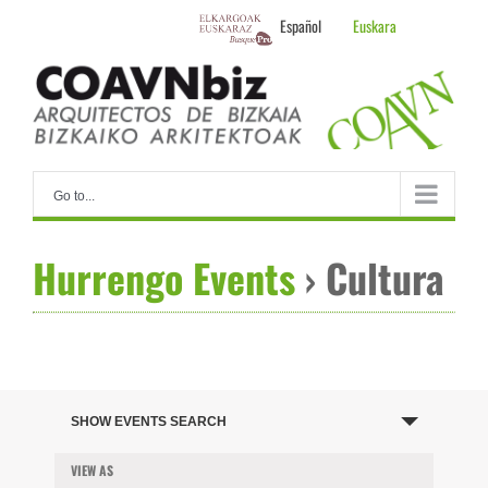
Skip
Español
Euskara
to
content
Go to...
Hurrengo Events
› Cultura
Events
Search
SHOW EVENTS SEARCH
and
VIEW AS
Event
Views